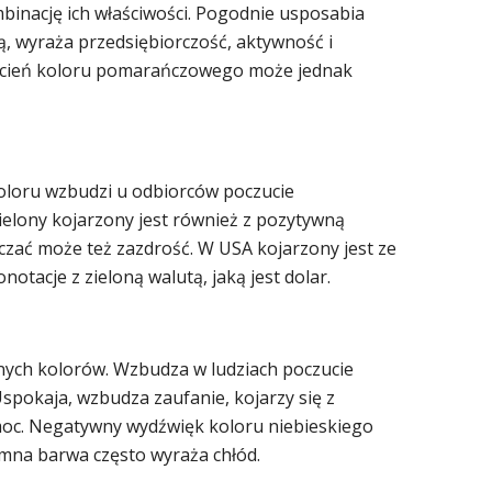
mbinację ich właściwości. Pogodnie usposabia
ą, wyraża przedsiębiorczość, aktywność i
dcień koloru pomarańczowego może jednak
oloru wzbudzi u odbiorców poczucie
ielony kojarzony jest również z pozytywną
aczać może też zazdrość. W USA kojarzony jest ze
notacje z zieloną walutą, jaką jest dolar.
nych kolorów. Wzbudza w ludziach poczucie
Uspokaja, wzbudza zaufanie, kojarzy się z
 moc. Negatywny wydźwięk koloru niebieskiego
imna barwa często wyraża chłód.