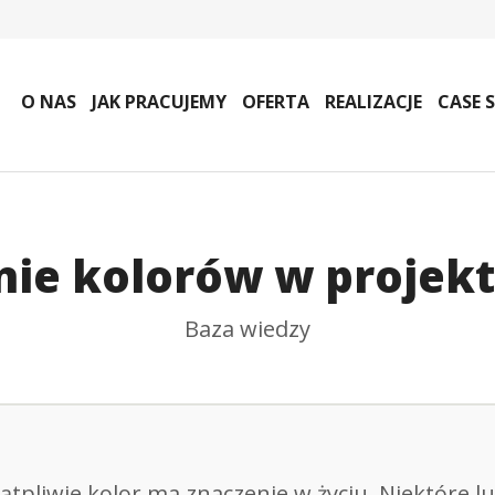
O NAS
JAK PRACUJEMY
OFERTA
REALIZACJE
CASE 
nie kolorów w projek
Baza wiedzy
ątpliwie kolor ma znaczenie w życiu. Niektóre l