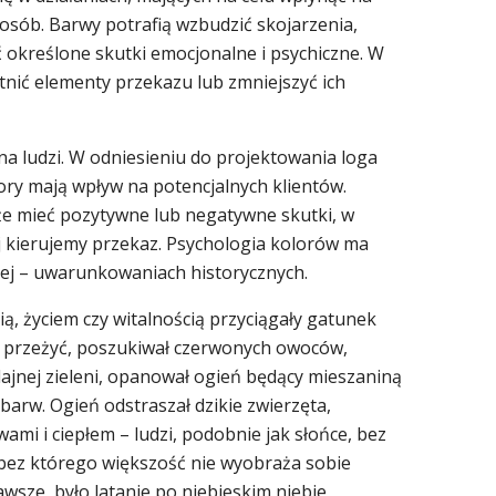
sób. Barwy potrafią wzbudzić skojarzenia,
ć określone skutki emocjonalne i psychiczne. W
tnić elementy przekazu lub zmniejszyć ich
a ludzi. W odniesieniu do projektowania loga
olory mają wpływ na potencjalnych klientów.
 mieć pozytywne lub negatywne skutki, w
ej kierujemy przekaz. Psychologia kolorów ma
rzej – uwarunkowaniach historycznych.
ią, życiem czy witalnością przyciągały gatunek
by przeżyć, poszukiwał czerwonych owoców,
dajnej zieleni, opanował ogień będący mieszaniną
 barw. Ogień odstraszał dzikie zwierzęta,
ami i ciepłem – ludzi, podobnie jak słońce, bez
 bez którego większość nie wyobraża sobie
wsze, było latanie po niebieskim niebie,