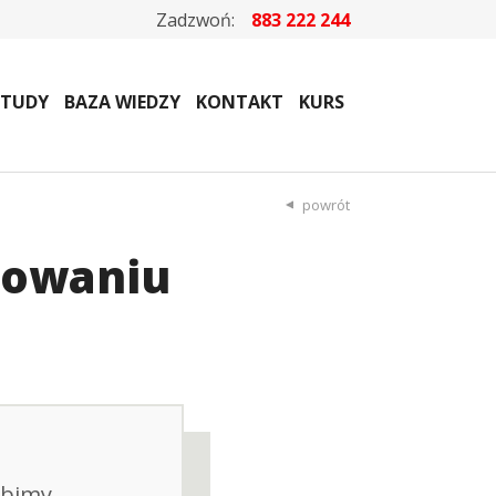
Zadzwoń:
883 222 244
STUDY
BAZA WIEDZY
KONTAKT
KURS
powrót
towaniu
ubimy