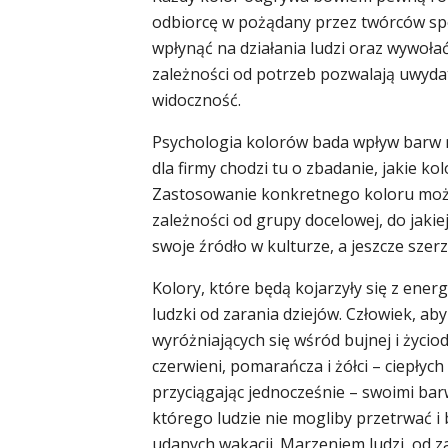
odbiorcę w pożądany przez twórców spo
wpłynąć na działania ludzi oraz wywoła
zależności od potrzeb pozwalają uwyda
widoczność.
Psychologia kolorów bada wpływ barw n
dla firmy chodzi tu o zbadanie, jakie k
Zastosowanie konkretnego koloru może
zależności od grupy docelowej, do jaki
swoje źródło w kulturze, a jeszcze sze
Kolory, które będą kojarzyły się z energ
ludzki od zarania dziejów. Człowiek, a
wyróżniających się wśród bujnej i życio
czerwieni, pomarańcza i żółci – ciepłych
przyciągając jednocześnie – swoimi barw
którego ludzie nie mogliby przetrwać i
udanych wakacji. Marzeniem ludzi, od za