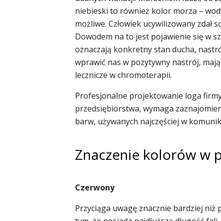
niebieski to również kolor morza – wody
możliwe. Człowiek ucywilizowany zdał s
Dowodem na to jest pojawienie się w szt
oznaczają konkretny stan ducha, nastró
wprawić nas w pozytywny nastrój, mają 
lecznicze w chromoterapii.
Profesjonalne projektowanie loga firmy
przedsiębiorstwa, wymaga zaznajomien
barw, używanych najczęściej w komunik
Znaczenie kolorów w 
Czerwony
Przyciąga uwagę znacznie bardziej niż 
tym, że posiada najdłuższą długość fal