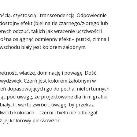
ością, czystością i transcendencją. Odpowiednie
stojny efekt (biel na tle czarnego/złotego lub
ch odczuć, takich jak wrażenie uczciwości i
ożna osiągnąć odmienny efekt – pustki, zimna i
 wschodu biały jest kolorem żałobnym.
hetność, władzę, dominację i powagę. Dość
 wydźwięk. Czerń jest kolorem żałobnym w
żeń dopasowujących go do pecha, niefortunnych
rąc pod uwagę, że projektowane dla firm grafiki
-białych, warto zwrócić uwagę, by przekaz
óch kolorach – czerni i bieli) nie odbiegał
z jej kolorowy pierwowzór.