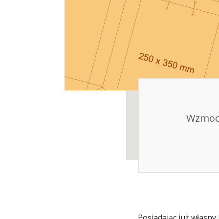
Wzmocn
Posiadając już własny