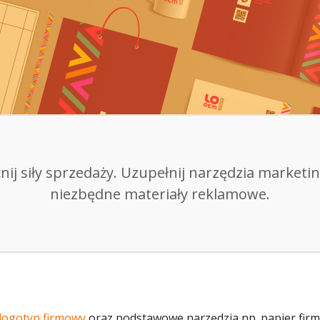
ij siły sprzedaży. Uzupełnij narzędzia marketi
niezbędne materiały reklamowe.
logotyp firmowy
oraz podstawowe narzędzia np. papier firm