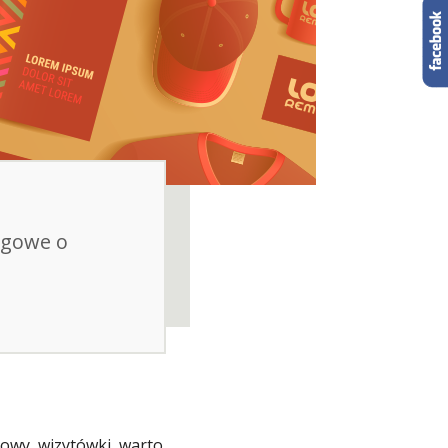
ngowe o
owy, wizytówki, warto