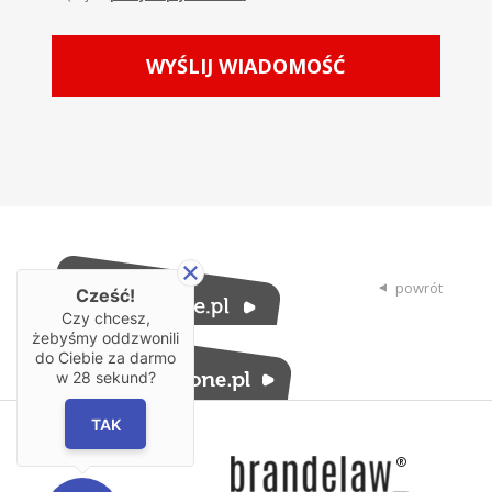
powrót
Cześć!
Czy chcesz,
żebyśmy oddzwonili
do Ciebie za darmo
w
28
sekund?
TAK